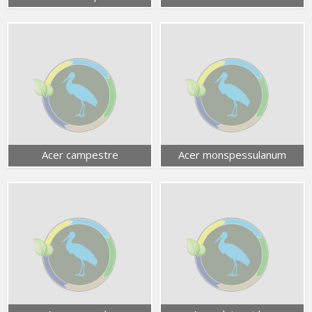
Acer campestre
Acer monspessulanum