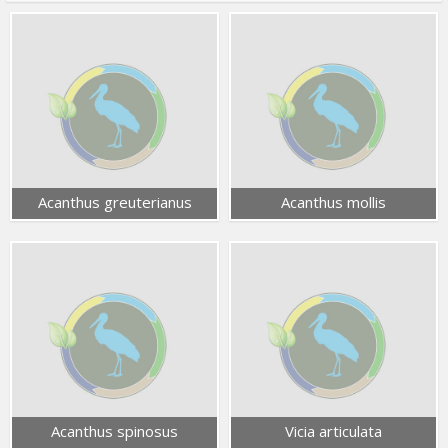
Acanthus greuterianus
Acanthus mollis
Acanthus spinosus
Vicia articulata