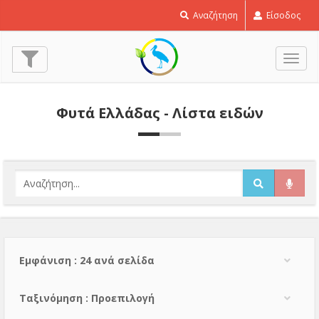
Αναζήτηση
Είσοδος
Εναλ
πλοή
Φυτά Ελλάδας - Λίστα ειδών
Εμφάνιση : 24 ανά σελίδα
Тαξινόμηση : Προεπιλογή