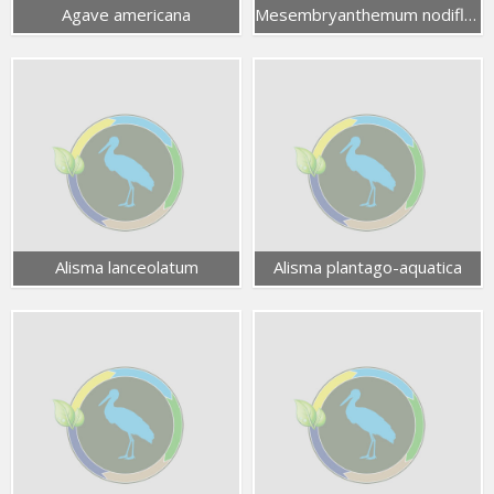
Agave americana
Mesembryanthemum nodiflorum
Alisma lanceolatum
Alisma plantago-aquatica