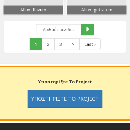
Allium flavum
Allium guttatum
1
2
3
>
Last ›
Υποστηρίξτε Το Project
ΥΠΟΣΤΗΡΊΞΤΕ ΤΟ PROJECT