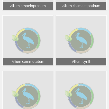
Allium ampeloprasum
Allium chamaespathum
Allium commutatum
Allium cyrilli