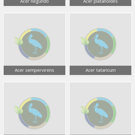
Acer negundo
Acer platanoides
Acer sempervirens
Acer tataricum