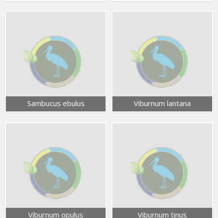
Sambucus ebulus
Viburnum lantana
Viburnum opulus
Viburnum tinus