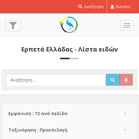
Αναζήτηση
Είσοδος
Εναλ
πλοή
Ερπετά Ελλάδας - Λίστα ειδών
Εμφάνιση : 72 ανά σελίδα
Тαξινόμηση : Προεπιλογή