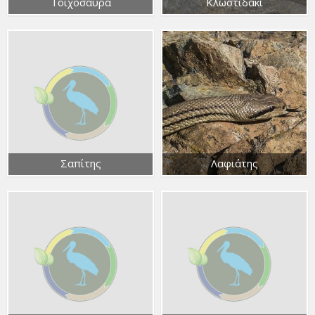
Τοιχόσαυρα
Κλωστιδάκι
Σαπίτης
Λαφιάτης