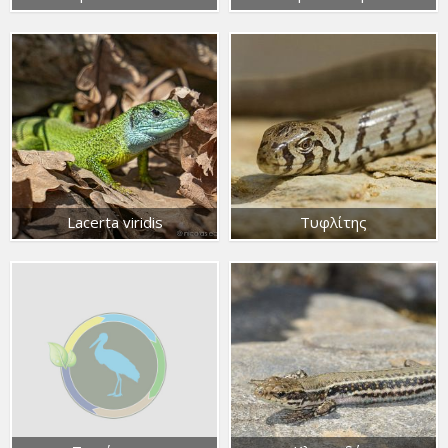
Lacerta viridis
Τυφλίτης