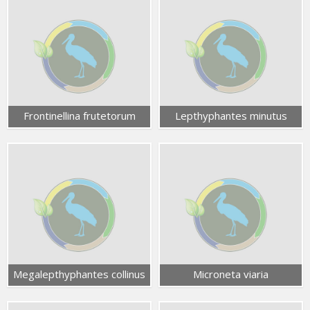
Frontinellina frutetorum
Lepthyphantes minutus
Megalepthyphantes collinus
Microneta viaria