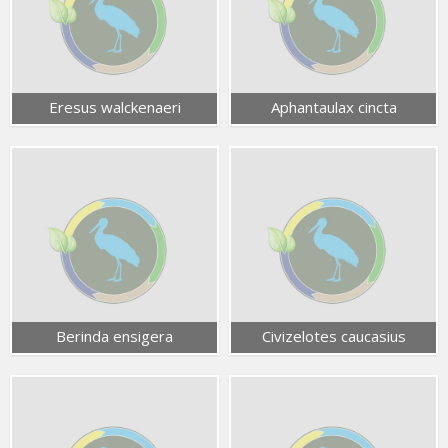
Eresus walckenaeri
Aphantaulax cincta
Berinda ensigera
Civizelotes caucasius