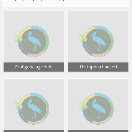
Eratigena agrestis
Histopona hauseri