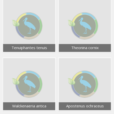
Tenuiphantes tenuis
Theonina cornix
Walckenaeria antica
Apostenus ochraceus