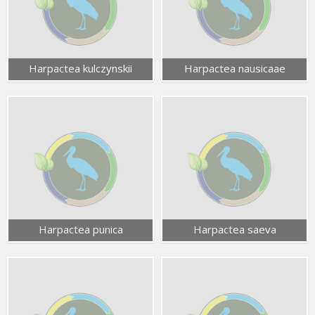
Harpactea kulczynskii
Harpactea nausicaae
Harpactea punica
Harpactea saeva