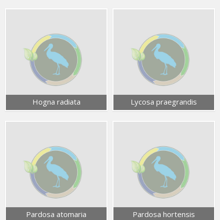
Hogna radiata
Lycosa praegrandis
Pardosa atomaria
Pardosa hortensis