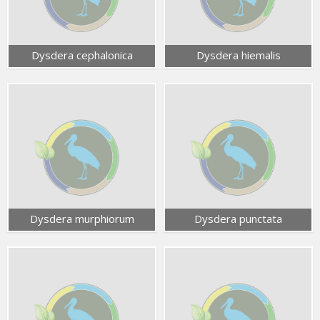
Dysdera cephalonica
Dysdera hiemalis
Dysdera murphiorum
Dysdera punctata