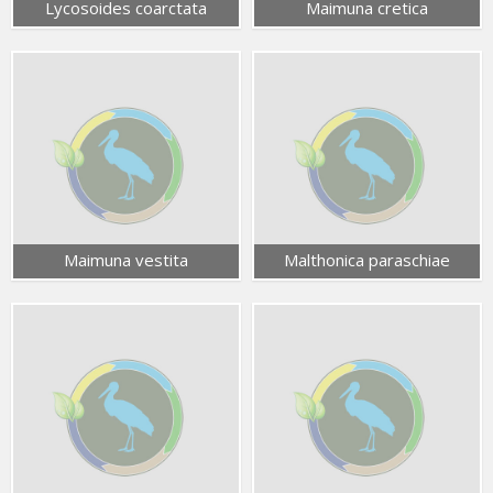
Lycosoides coarctata
Maimuna cretica
Maimuna vestita
Malthonica paraschiae