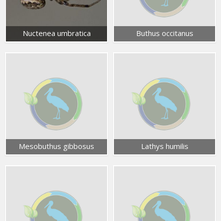
Nuctenea umbratica
Buthus occitanus
Mesobuthus gibbosus
Lathys humilis