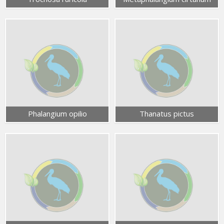
Phalangium opilio
Thanatus pictus