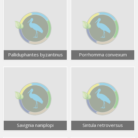
Palliduphantes byzantinus
Porrhomma convexum
Savignia naniplopi
Sintula retroversus