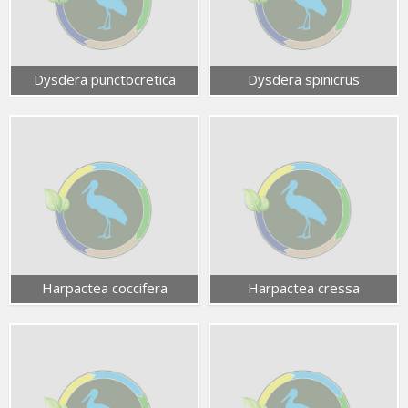
Dysdera punctocretica
Dysdera spinicrus
Harpactea coccifera
Harpactea cressa