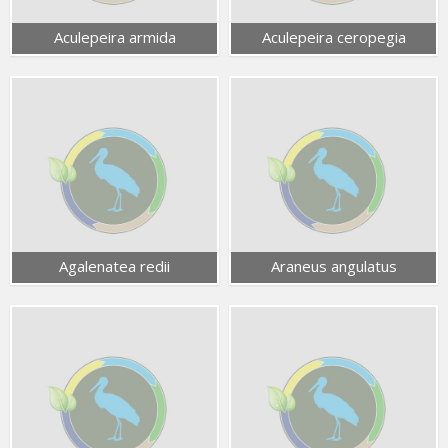
Aculepeira armida
Aculepeira ceropegia
Agalenatea redii
Araneus angulatus