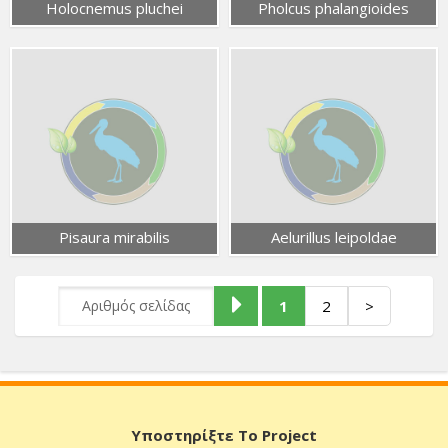
Holocnemus pluchei
Pholcus phalangioides
Pisaura mirabilis
Aelurillus leipoldae
1
2
>
Υποστηρίξτε Το Project