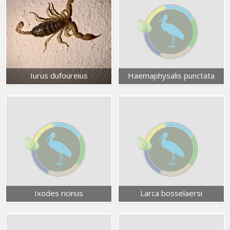
Iurus dufoureius
Haemaphysalis punctata
Ixodes ricinus
Larca bosselaersi