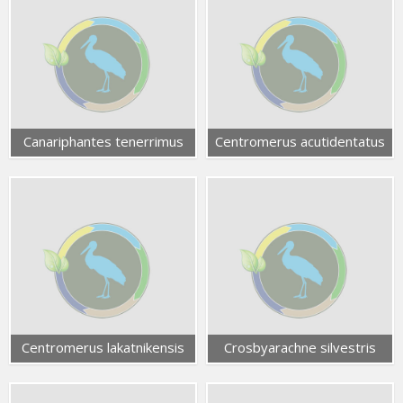
Canariphantes tenerrimus
Centromerus acutidentatus
Centromerus lakatnikensis
Crosbyarachne silvestris