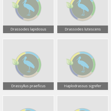
Drassodes lapidosus
Drassodes lutescens
Drassyllus praeficus
Haplodrassus signifer