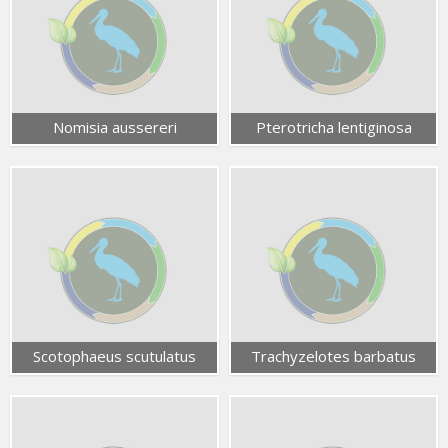
Nomisia aussereri
Pterotricha lentiginosa
Scotophaeus scutulatus
Trachyzelotes barbatus