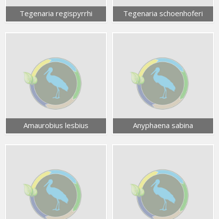
Tegenaria regispyrrhi
Tegenaria schoenhoferi
Amaurobius lesbius
Anyphaena sabina