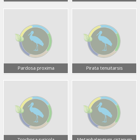
Pardosa proxima
Pirata tenuitarsis
Trochosa ruricola
Metaphalangium cirtanum