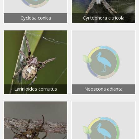
Cyclosa conica
Cyrtophora citricola
Larinioides cornutus
Neoscona adianta