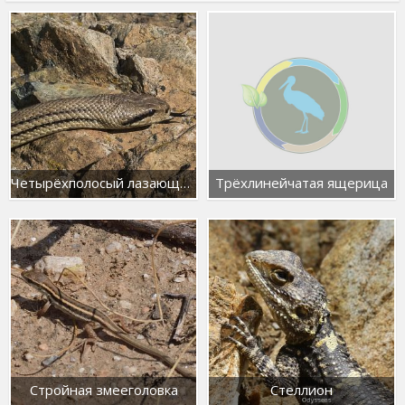
Четырёхполосый лазающий полоз
Трёхлинейчатая ящерица
Стройная змееголовка
Стеллион