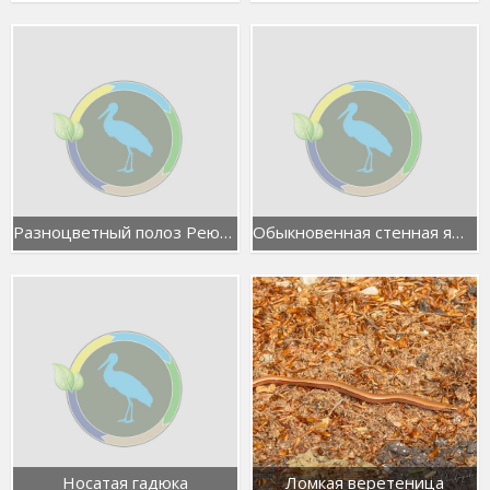
Разноцветный полоз Реюсса
Обыкновенная стенная ящерица
Носатая гадюка
Ломкая веретеница