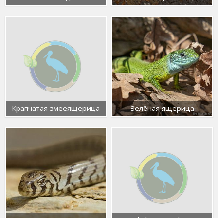
Крапчатая змееящерица
Зелёная ящерица