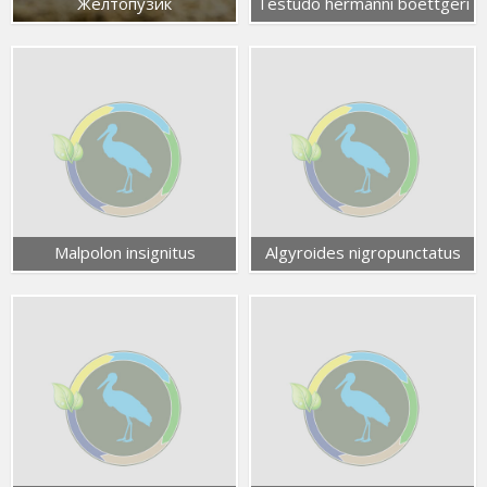
Желтопузик
Testudo hermanni boettgeri
Malpolon insignitus
Algyroides nigropunctatus