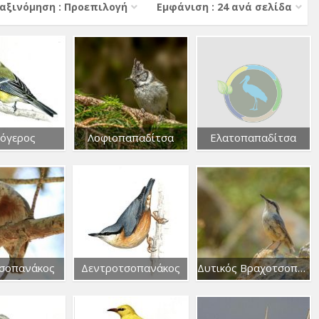
αξινόμηση : Προεπιλογή
Εμφάνιση : 24 ανά σελίδα
όγερος
Λοφιοπαπαδίτσα
Ελατοπαπαδίτσα
σοπανάκος
Δεντροτσοπανάκος
Δυτικός Βραχοτσοπανάκος