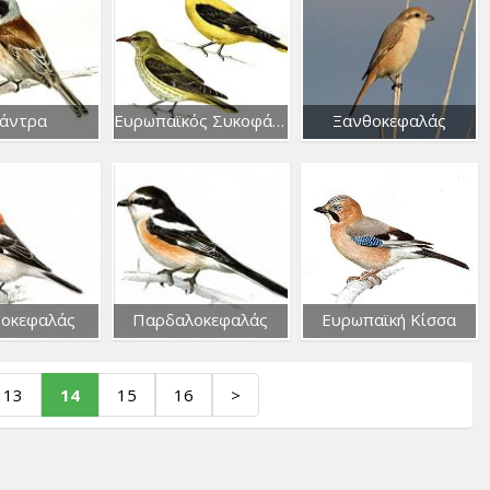
άντρα
Ευρωπαϊκός Συκοφάγος
Ξανθοκεφαλάς
νοκεφαλάς
Παρδαλοκεφαλάς
Ευρωπαϊκή Κίσσα
13
14
15
16
>