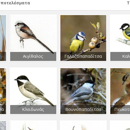
αποτελέσματα
Т
Αιγίθαλος
Γαλαζοπαπαδίτσα
Καλ
σα
Κλειδωνάς
Βουνοπαπαδίτσα
Πευκοτ