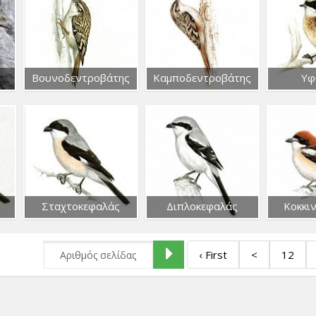
Βουνοδεντροβάτης
Καμποδεντροβάτης
Υφ
Σταχτοκεφαλάς
Διπλοκεφαλάς
Κοκκι
‹ First
<
12