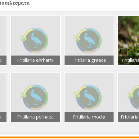
αποτελέσματα
ii
Fritillaria ehrhartii
Fritillaria graeca
Fritillar
s
Fritillaria pelinaea
Fritillaria rhodia
Fritillar