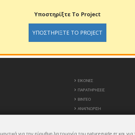
Υποστηρίξτε Το Project
ΥΠΟΣΤΗΡΊΞΤΕ ΤΟ PROJECT
ΕΙΚΌΝΕΣ
ΠΑΡΑΤΗΡΉΣΕΙΣ
ΒΊΝΤΕΟ
ΑΝΑΓΝΏΡΙΣΗ
ΧΆΡΤΗΣ
ΧΡΉΣΙΜΑ ΤΗΛΈΦΩΝΑ
μαντικά για την εύρυθμη λειτουργία του natureguide.gr και για 