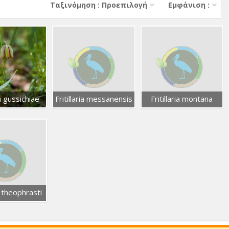
Тαξινόμηση : Προεπιλογή
Εμφάνιση :
ia gussichiae
Fritillaria messanensis
Fritillaria montana
ia theophrasti