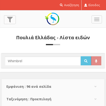
Αναζήτηση
Είσοδος
Εναλ
πλοή
Πουλιά Ελλάδας - Λίστα ειδών
Εμφάνιση : 96 ανά σελίδα
Тαξινόμηση : Προεπιλογή