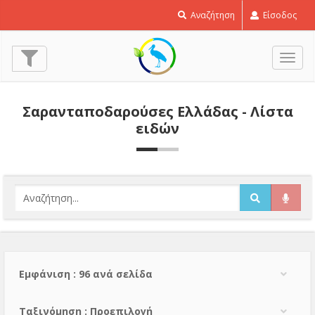
Αναζήτηση
Είσοδος
Εναλ
πλοή
Σαρανταποδαρούσες Ελλάδας - Λίστα
ειδών
Εμφάνιση : 96 ανά σελίδα
Тαξινόμηση : Προεπιλογή