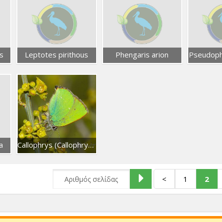
s
Leptotes pirithous
Phengaris arion
Pseudophi
a
Callophrys (Callophrys) rubi
<
1
2