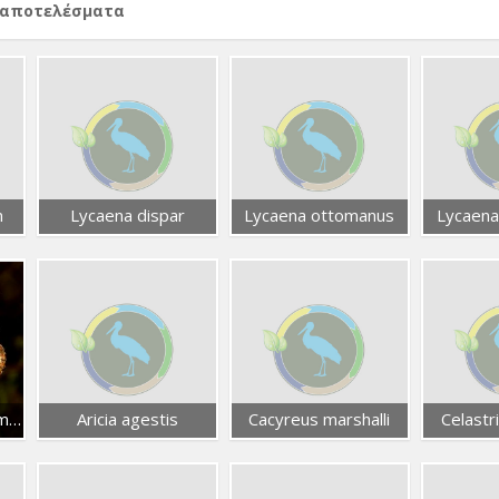
 αποτελέσματα
n
Lycaena dispar
Lycaena ottomanus
Lycaena
Agrodiaetus (Polyommatus) pelopi
Aricia agestis
Cacyreus marshalli
Celastr