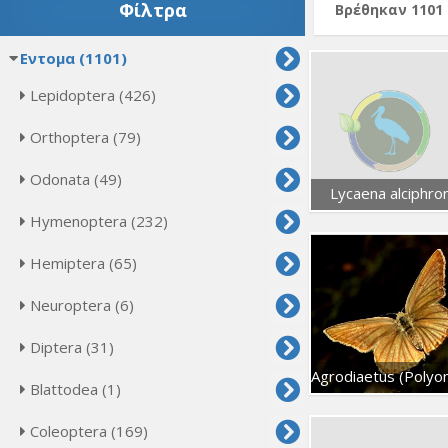
Φίλτρα
Βρέθηκαν 1101
Εντομα (1101)
Lepidoptera (426)
Orthoptera (79)
Odonata (49)
Lycaena alciphro
Hymenoptera (232)
Hemiptera (65)
Neuroptera (6)
Diptera (31)
Blattodea (1)
Coleoptera (169)