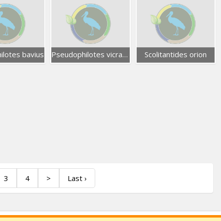
lotes bavius
Pseudophilotes vicrama
Scolitantides orion
3
4
>
Last ›