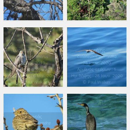
Αριθμός ατόμων : 0
Κηποτσιροβάκος
Ημ. λήψης : 13 Μαρ. 2020
Sylvia borin
© Paul Walker
18 Ιουν. 2021
Ευρωπαϊκός Κούκος
Αρτέμης
Cuculus canorus
Calonectris diomedea
6 Μαΐ. 2019
28 Ιουν. 2020
Αριθμός ατόμων : 1
Αριθμός ατόμων : 1
Ημ. λήψης : 6 Μαΐ. 2019
Ημ. λήψης : 28 Ιουν. 2020
© Paul Walker
© Paul Walker
Τσιφτάς
Emberiza calandra
8 Ιαν. 2020