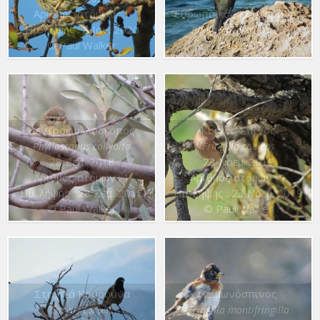
Αριθμός ατόμων : 1
Ευρωπαϊκός Κορμοράνος
Ημ. λήψης : 8 Ιαν. 2020
Phalacrocorax carbo
© Paul Walker
4 Φεβ. 2020
Δεντροφυλλοσκόπος
Κοινός Σπίνος
Phylloscopus collybita
Fringilla coelebs
28 Σεπ. 2018
23 Νοεμ. 2019
Αριθμός ατόμων : 1
Αριθμός ατόμων : 1
Ημ. λήψης : 28 Σεπ. 2018
Ημ. λήψης : 23 Νοεμ. 2019
© Paul Walker
© Paul Walker
Σταχτιά Κουρούνα
Χειμωνόσπινος
Corvus corone
Fringilla montifringilla