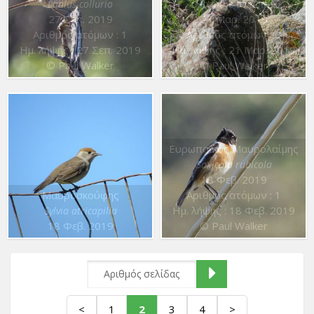
Lanius collurio
Oenanthe oenanthe
27 Σεπ. 2019
21 Μαρ. 2019
Αριθμός ατόμων : 1
Αριθμός ατόμων : 0
Ημ. λήψης : 27 Σεπ. 2019
Ημ. λήψης : 21 Μαρ. 2019
© Paul Walker
© Paul Walker
Ευρωπαϊκός Μαυρολαίμης
Saxicola rubicola
18 Φεβ. 2019
Μαυροσκούφης
Αριθμός ατόμων : 1
Ημ. λήψης : 18 Φεβ. 2019
Sylvia atricapilla
18 Φεβ. 2019
© Paul Walker
<
1
2
3
4
>