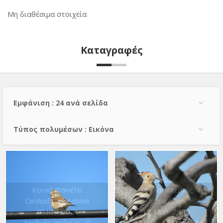
Μη διαθέσιμα στοιχεία
Καταγραφές
Εμφάνιση : 24 ανά σελίδα
Τύπος πολυμέσων : Εικόνα
Κοινό Φανέτο
Τσαλαπετεινός
Carduelis cannabina
Upupa epops
20 Ιαν. 2021
17 Μαρ. 2020
Αριθμός ατόμων : 0
Αριθμός ατόμων : 1