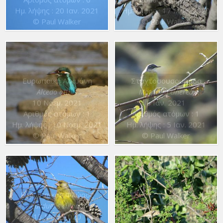
Ημ. λήψης : 20 Ιαν. 2021
Ημ. λήψης : 17 Μαρ. 2020
© Paul Walker
© Paul Walker
Ευρωπαϊκή Αλκυόνη
Σταχτοσουσουράδα
Alcedo atthis
Motacilla cinerea
10 Νοεμ. 2021
5 Ιαν. 2021
Αριθμός ατόμων : 1
Αριθμός ατόμων : 1
Ημ. λήψης : 10 Νοεμ. 2021
Ημ. λήψης : 5 Ιαν. 2021
© Paul Walker
© Paul Walker
Ευρωπαϊκός Φλώρος
Carduelis chloris
13 Μαρ. 2020