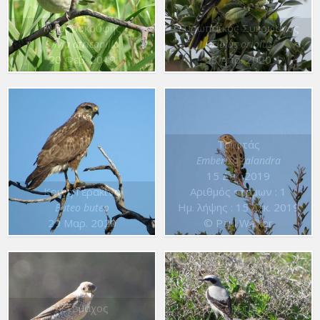
Μαυροσκούφης
Ευρωπαϊκός Συκοφάγος
Sylvia atricapilla
Oriolus oriolus
20 Φεβ. 2019
23 Απρ. 2020
Τσιφτάς
Emberiza calandra
15 Δεκ. 2019
Κοινή Γερακίνα
Αριθμός ατόμων : 1
Ημ. λήψης : 15 Δεκ. 2019
Buteo buteo
29 Μαρ. 2020
© Paul Walker
Αετομάχος
Σταχτοπετρόκλης