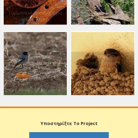
Ευρωπαϊκή Κουκουβάγια
Ξανθός Κρυπτοτσικνιάς
Athene noctua
Ardeola ralloides
Καρβουνιάρης
Μιλτοχελίδονο
Phoenicurus ochruros
Cecropis daurica
29 Ιαν. 2012
26 Απρ. 2012
Αριθμός ατόμων : 1
Αριθμός ατόμων : 1
Ημ. λήψης : 29 Ιαν. 2012
Ημ. λήψης : 26 Απρ. 2012
© Kostas Ch Kastaniotis
© Kostas Ch Kastaniotis
Υποστηρίξτε Το Project