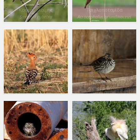
Καστανολαίμης
Τσιχλοποταμίδα
Saxicola rubetra
Acrocephalus arundinaceus
Τσαλαπετεινός
Λιβαδοκελάδα
Upupa epops
3 Ιαν. 1982
Anthus pratensis