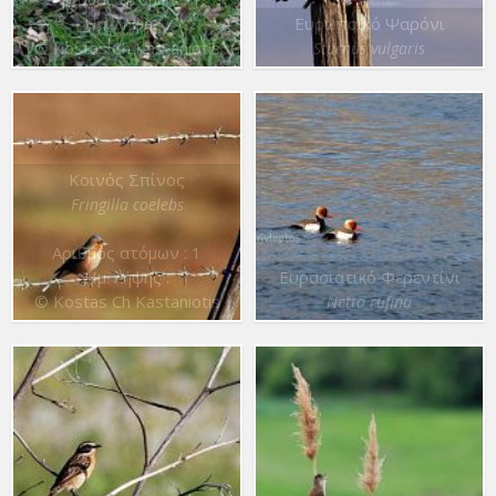
Ημ. λήψης :
Ευρωπαϊκό Ψαρόνι
© Kostas Ch Kastaniotis
Sturnus vulgaris
Κοινός Σπίνος
Fringilla coelebs
Αριθμός ατόμων : 1
Ημ. λήψης :
Ευρασιατικό Φερεντίνι
© Kostas Ch Kastaniotis
Netta rufina