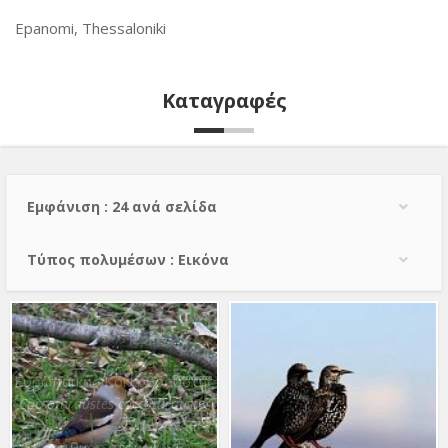
Epanomi, Thessaloniki
Καταγραφές
Εμφάνιση : 24 ανά σελίδα
Τύπος πολυμέσων : Εικόνα
Ευρωπαϊκός Κοκκοθραύστης
Coccothraustes coccothraustes
Αριθμός ατόμων : 1