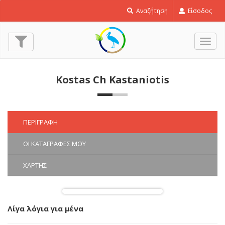
Ευρωπαϊκός
Αναζήτηση
Είσοδος
Κοκκοθραύστης
-
Coccothraustes
Εναλ
coccothraustes
πλοή
© Kostas Ch Kastaniotis
Kostas Ch Kastaniotis
ΠΕΡΙΓΡΑΦΉ
ΟΙ ΚΑΤΑΓΡΑΦΈΣ ΜΟΥ
ΧΆΡΤΗΣ
Λίγα λόγια για μένα