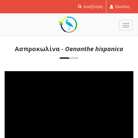
Αναζήτηση
Είσοδος
Εναλ
πλοή
Ασπροκωλίνα -
Oenanthe hispanica