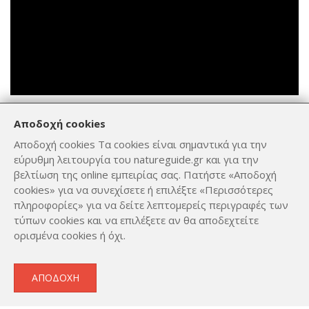
Καταχωρήθηκε από
Αποδοχή cookies
Αποδοχή cookies Τα cookies είναι σημαντικά για την
εύρυθμη λειτουργία του natureguide.gr και για την
βελτίωση της online εμπειρίας σας. Πατήστε «Αποδοχή
Costas Panagiotidis
cookies» για να συνεχίσετε ή επιλέξτε «Περισσότερες
πληροφορίες» για να δείτε λεπτομερείς περιγραφές των
ΔΕΔΟΜΈΝΑ
τύπων cookies και να επιλέξετε αν θα αποδεχτείτε
ορισμένα cookies ή όχι.
Ημ. λήψης
10 Ιουλ. 2022
Ημ. καταχώρισης
ΑΠΟΔΟΧΉ
9 Μαΐ. 2023