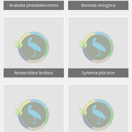
Arabelia pheidoleicomes
Berinda ensigera
Amaurobius lesbius
Synema plorator