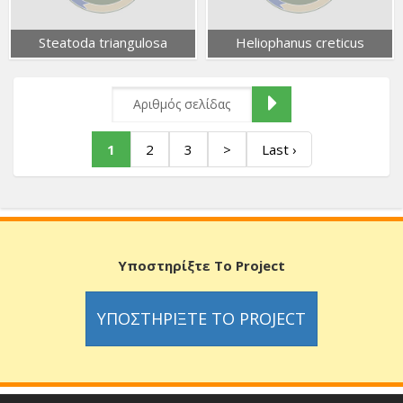
Steatoda triangulosa
Heliophanus creticus
1
2
3
>
Last ›
Υποστηρίξτε Το Project
ΥΠΟΣΤΗΡΊΞΤΕ ΤΟ PROJECT