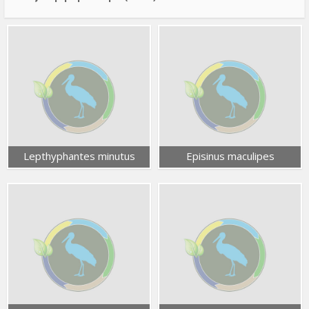
Lepthyphantes minutus
Episinus maculipes