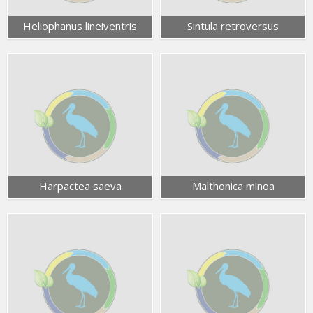
Heliophanus lineiventris
Sintula retroversus
Harpactea saeva
Malthonica minoa