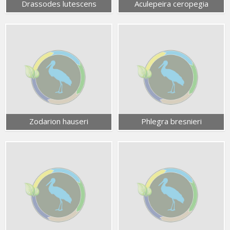
Drassodes lutescens
Aculepeira ceropegia
Zodarion hauseri
Phlegra bresnieri