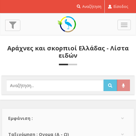
Αναζήτηση
Είσοδος
Εναλ
πλοή
Αράχνες και σκορπιοί Ελλάδας - Λίστα
ειδών
Εμφάνιση :
Тαξινόμηση : Ονομα (A - Ω)