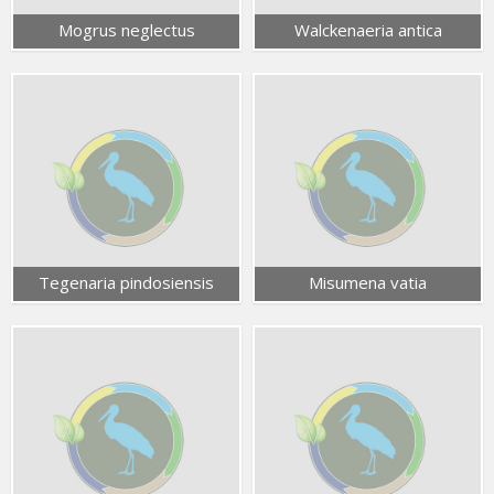
Mogrus neglectus
Walckenaeria antica
Tegenaria pindosiensis
Misumena vatia