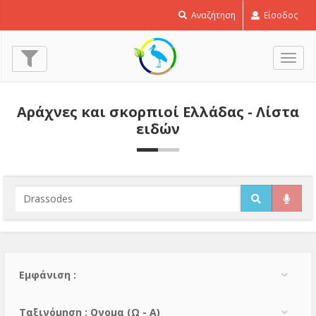
Αναζήτηση
Είσοδος
Εναλ
πλοή
Αράχνες και σκορπιοί Ελλάδας - Λίστα
ειδών
Εμφάνιση :
Тαξινόμηση : Ονομα (Ω - Α)