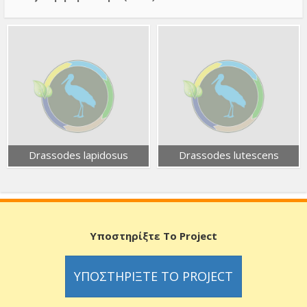
Drassodes lapidosus
Drassodes lutescens
Υποστηρίξτε Το Project
ΥΠΟΣΤΗΡΊΞΤΕ ΤΟ PROJECT