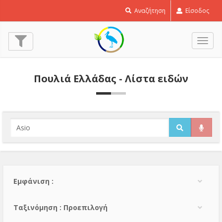
Αναζήτηση
Είσοδος
Εναλ
πλοή
Πουλιά Ελλάδας - Λίστα ειδών
Εμφάνιση :
Тαξινόμηση : Προεπιλογή