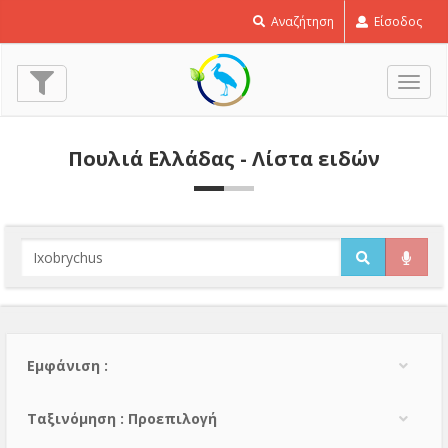
Αναζήτηση
Είσοδος
Εναλ
πλοή
Πουλιά Ελλάδας - Λίστα ειδών
Εμφάνιση :
Тαξινόμηση : Προεπιλογή