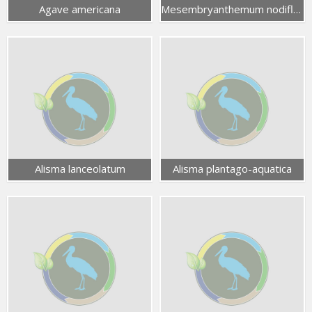
Agave americana
Mesembryanthemum nodiflorum
Alisma lanceolatum
Alisma plantago-aquatica