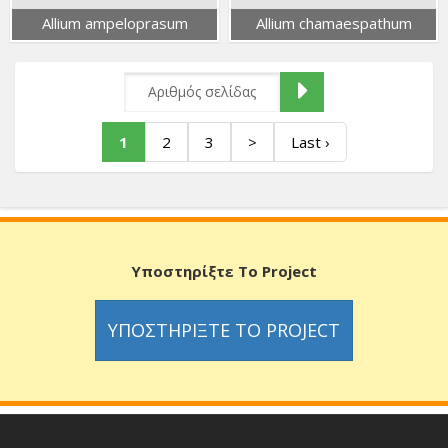
Allium ampeloprasum
Allium chamaespathum
1
2
3
>
Last ›
Υποστηρίξτε Το Project
ΥΠΟΣΤΗΡΊΞΤΕ ΤΟ PROJECT