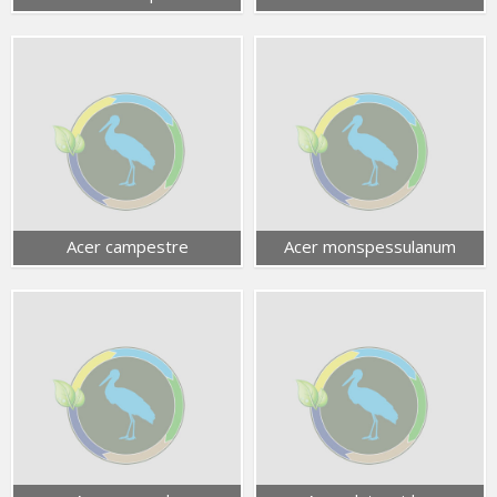
Acer campestre
Acer monspessulanum