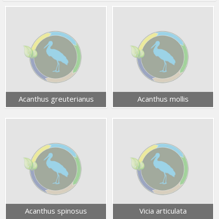
Acanthus greuterianus
Acanthus mollis
Acanthus spinosus
Vicia articulata