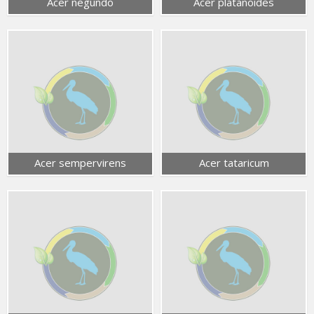
Acer negundo
Acer platanoides
Acer sempervirens
Acer tataricum