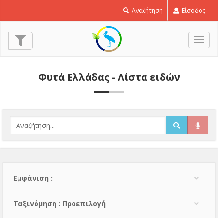
Αναζήτηση
Είσοδος
Εναλ
πλοή
Φυτά Ελλάδας - Λίστα ειδών
Εμφάνιση :
Тαξινόμηση : Προεπιλογή