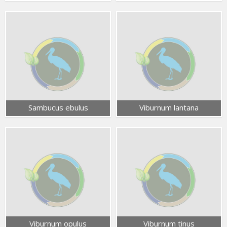
Sambucus ebulus
Viburnum lantana
Viburnum opulus
Viburnum tinus