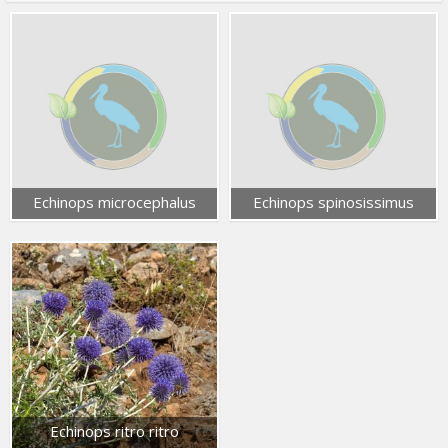
Echinops microcephalus
Echinops spinosissimus
Echinops ritro ritro