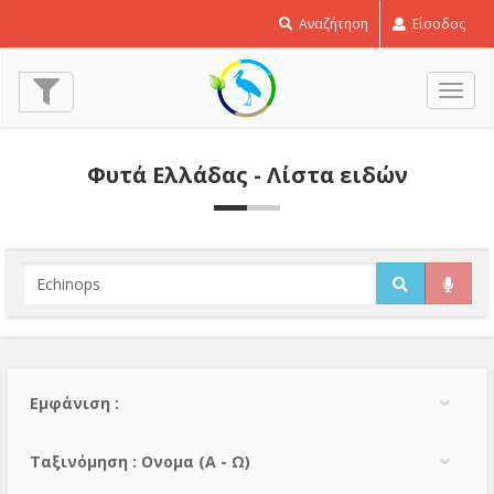
Αναζήτηση
Είσοδος
Εναλ
πλοή
Φυτά Ελλάδας - Λίστα ειδών
Εμφάνιση :
Тαξινόμηση : Ονομα (A - Ω)