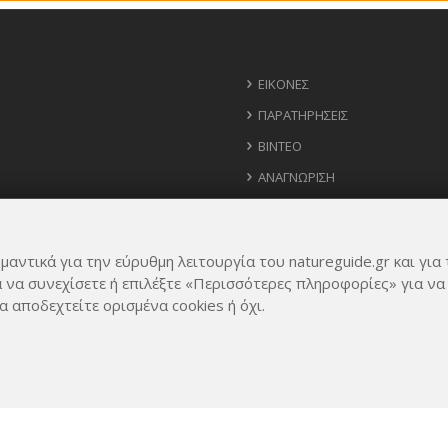
ΕΙΚΌΝΕΣ
ΠΑΡΑΤΗΡΉΣΕΙΣ
ΒΊΝΤΕΟ
ΑΝΑΓΝΏΡΙΣΗ
ΧΆΡΤΗΣ
ΧΡΉΣΙΜΑ ΤΗΛΈΦΩΝΑ
μαντικά για την εύρυθμη λειτουργία του natureguide.gr και για 
ΙΔΈΕΣ ΓΙΑ ΕΦΑΡΜΟΓΉ
α να συνεχίσετε ή επιλέξτε «Περισσότερες πληροφορίες» για να
α αποδεχτείτε ορισμένα cookies ή όχι.
Rights Reserved