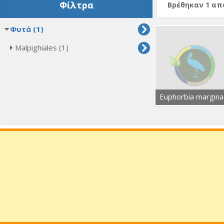
Φίλτρα
Βρέθηκαν 1 α
Φυτά (1)
Malpighiales (1)
Euphorbia margina