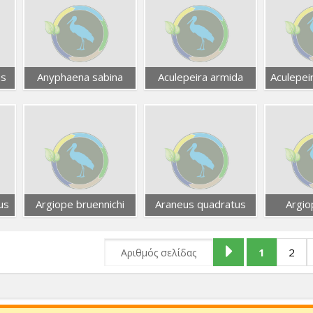
us
Anyphaena sabina
Aculepeira armida
Aculepei
us
Argiope bruennichi
Araneus quadratus
Argio
1
2