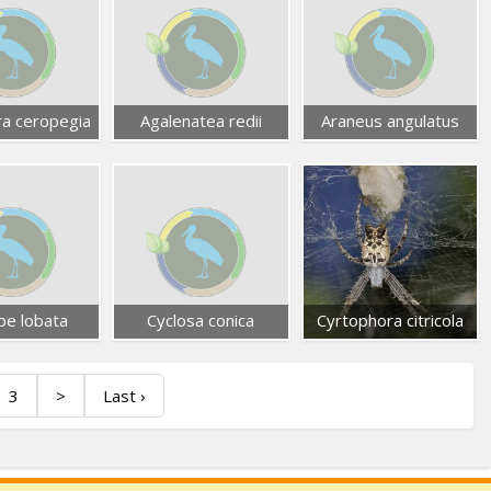
ra ceropegia
Agalenatea redii
Araneus angulatus
pe lobata
Cyclosa conica
Cyrtophora citricola
3
>
Last ›