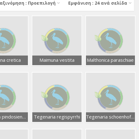
αξινόμηση : Προεπιλογή
Εμφάνιση : 24 ανά σελίδα
na cretica
Maimuna vestita
Malthonica paraschiae
Tegenaria pindosiensis
Tegenaria regispyrrhi
Tegenaria schoenhoferi