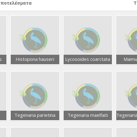
αποτελέσματα
Т
s
Histopona hauseri
Lycosoides coarctata
Maimu
a
Tegenaria parietina
Tegenaria maelfaiti