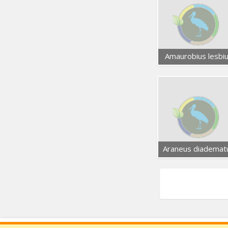
Amaurobius lesbi
Araneus diademat