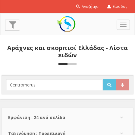
Αναζήτηση
Είσοδος
Εναλ
πλοή
Αράχνες και σκορπιοί Ελλάδας - Λίστα
ειδών
Εμφάνιση : 24 ανά σελίδα
Тαξινόμηση : Προεπιλογή