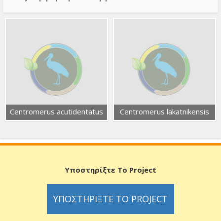
Centromerus acutidentatus
Centromerus lakatnikensis
Υποστηρίξτε Το Project
ΥΠΟΣΤΗΡΊΞΤΕ ΤΟ PROJECT