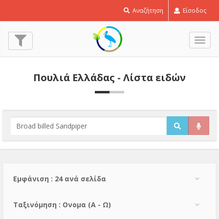
Αναζήτηση
Είσοδος
Εναλ
πλοή
Πουλιά Ελλάδας - Λίστα ειδών
Εμφάνιση : 24 ανά σελίδα
Тαξινόμηση : Ονομα (A - Ω)