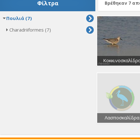
Φίλτρα
Βρέθηκαν 7 α
Πουλιά (7)
Charadriiformes (7)
Κοκκινοσκαλίδρ
Λασποσκαλίδρα