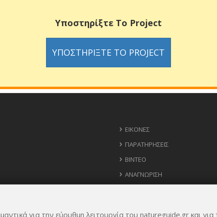
Υποστηρίξτε Το Project
ΥΠΟΣΤΗΡΊΞΤΕ ΤΟ PROJECT
ΕΙΚΌΝΕΣ
ΠΑΡΑΤΗΡΉΣΕΙΣ
ΒΊΝΤΕΟ
ΑΝΑΓΝΏΡΙΣΗ
ΧΆΡΤΗΣ
ΧΡΉΣΙΜΑ ΤΗΛΈΦΩΝΑ
μαντικά για την εύρυθμη λειτουργία του natureguide.gr και για 