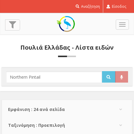
Αναζήτηση
Είσοδος
Εναλ
πλοή
Πουλιά Ελλάδας - Λίστα ειδών
Εμφάνιση : 24 ανά σελίδα
Тαξινόμηση : Προεπιλογή