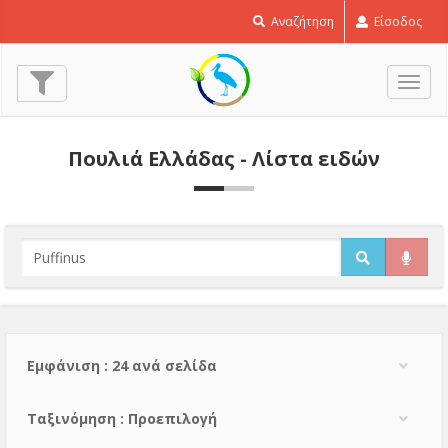
Αναζήτηση
Είσοδος
Εναλ
πλοή
Πουλιά Ελλάδας - Λίστα ειδών
Εμφάνιση : 24 ανά σελίδα
Тαξινόμηση : Προεπιλογή