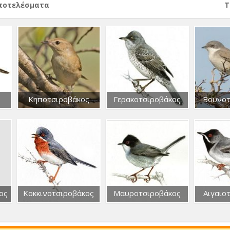
αποτελέσματα
Т
Κηποτσιροβάκος
Γερακοτσιροβάκος
Βουνοτ
ος
Κοκκινοτσιροβάκος
Μαυροτσιροβάκος
Αιγαιο