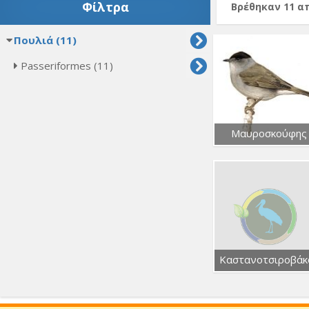
Φίλτρα
Βρέθηκαν 11 
Πουλιά (11)
Passeriformes (11)
Μαυροσκούφης
Καστανοτσιροβάκ