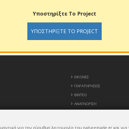
Υποστηρίξτε Το Project
ΥΠΟΣΤΗΡΊΞΤΕ ΤΟ PROJECT
ΕΙΚΌΝΕΣ
ΠΑΡΑΤΗΡΉΣΕΙΣ
ΒΊΝΤΕΟ
ΑΝΑΓΝΏΡΙΣΗ
ΧΆΡΤΗΣ
ΧΡΉΣΙΜΑ ΤΗΛΈΦΩΝΑ
μαντικά για την εύρυθμη λειτουργία του natureguide.gr και για 