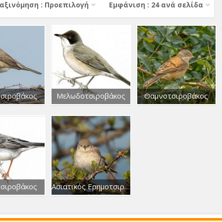
αξινόμηση : Προεπιλογή
Εμφάνιση : 24 ανά σελίδα
σιροβάκος
Μελωδοτσιροβάκος
Θαμνοτσιροβάκος
τσιροβάκος
Ασιατικός Ερημοτσιροβάκος