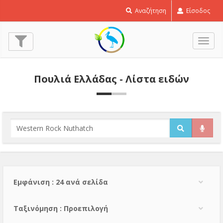
Αναζήτηση
Είσοδος
Εναλ
πλοή
Πουλιά Ελλάδας - Λίστα ειδών
Εμφάνιση : 24 ανά σελίδα
Тαξινόμηση : Προεπιλογή