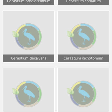
Cerastium candidissimum
Cerastium comatum
Cerastium decalvans
Cerastium dichotomum