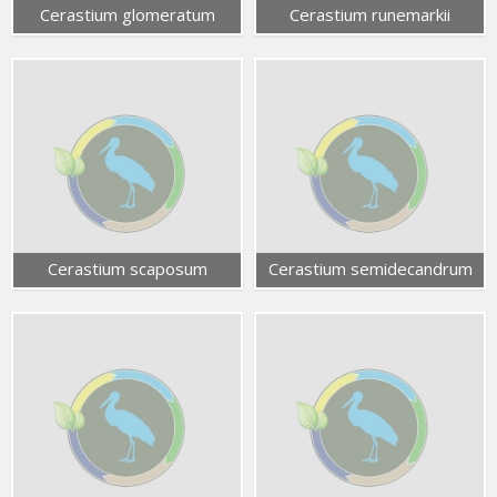
Cerastium glomeratum
Cerastium runemarkii
Cerastium scaposum
Cerastium semidecandrum