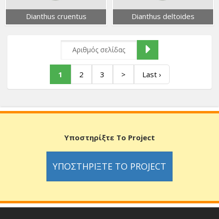
Dianthus cruentus
Dianthus deltoides
1
2
3
>
Last ›
Υποστηρίξτε Το Project
ΥΠΟΣΤΗΡΊΞΤΕ ΤΟ PROJECT