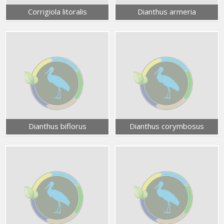
Corrigiola litoralis
Dianthus armeria
Dianthus biflorus
Dianthus corymbosus