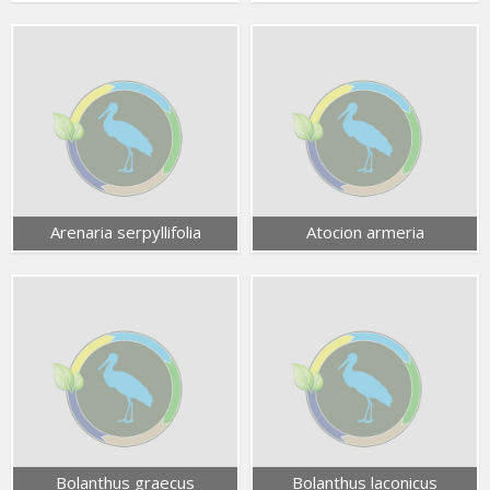
Arenaria serpyllifolia
Atocion armeria
Bolanthus graecus
Bolanthus laconicus