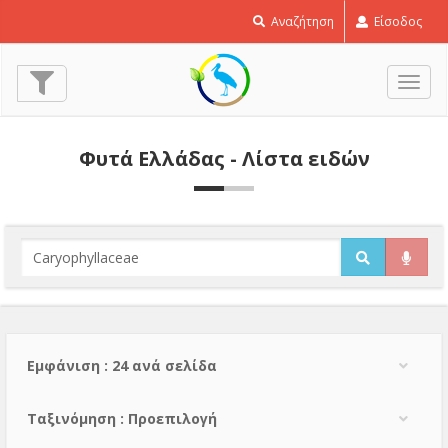
Αναζήτηση
Είσοδος
Εναλ
πλοή
Φυτά Ελλάδας - Λίστα ειδών
Εμφάνιση : 24 ανά σελίδα
Тαξινόμηση : Προεπιλογή