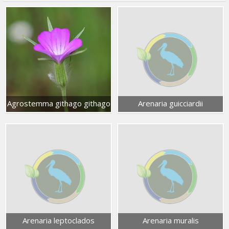
Agrostemma githago githago
Arenaria guicciardii
Arenaria leptoclados
Arenaria muralis