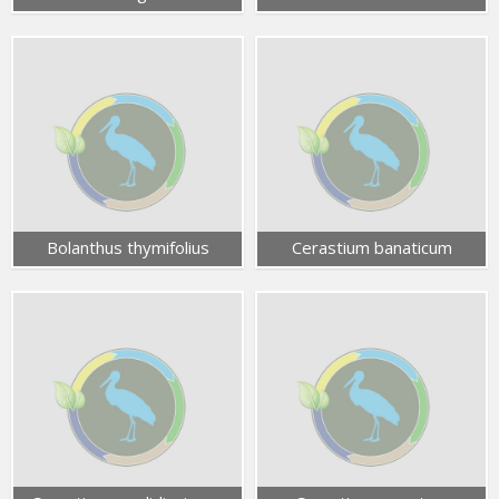
Bolanthus thymifolius
Cerastium banaticum