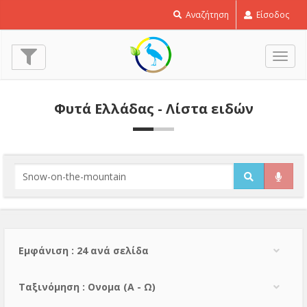
Αναζήτηση
Είσοδος
Εναλ
πλοή
Φυτά Ελλάδας - Λίστα ειδών
Εμφάνιση : 24 ανά σελίδα
Тαξινόμηση : Ονομα (A - Ω)