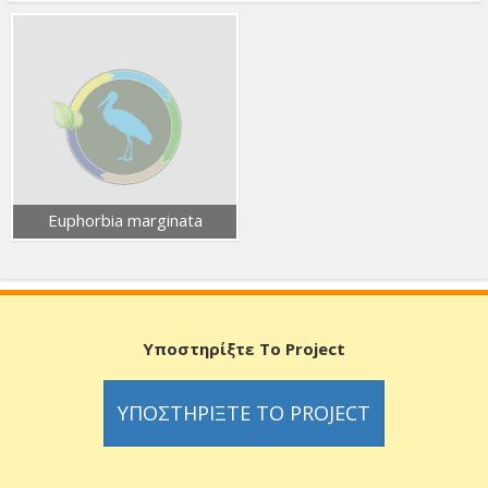
Euphorbia marginata
Υποστηρίξτε Το Project
ΥΠΟΣΤΗΡΊΞΤΕ ΤΟ PROJECT