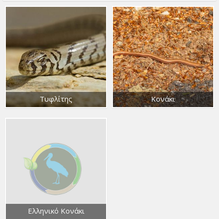
Τυφλίτης
Κονάκι
Ελληνικό Κονάκι