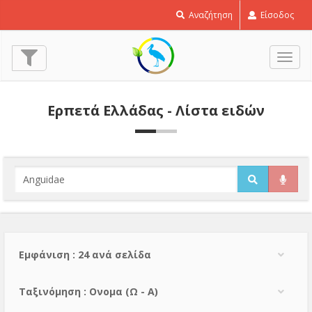
Αναζήτηση
Είσοδος
Εναλ
πλοή
Ερπετά Ελλάδας - Λίστα ειδών
Εμφάνιση : 24 ανά σελίδα
Тαξινόμηση : Ονομα (Ω - Α)