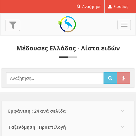
Αναζήτηση
Είσοδος
Εναλ
πλοή
Μέδουσες Ελλάδας - Λίστα ειδών
Εμφάνιση : 24 ανά σελίδα
Тαξινόμηση : Προεπιλογή