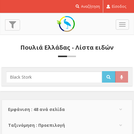
Αναζήτηση
Είσοδος
Εναλ
πλοή
Πουλιά Ελλάδας - Λίστα ειδών
Εμφάνιση : 48 ανά σελίδα
Тαξινόμηση : Προεπιλογή