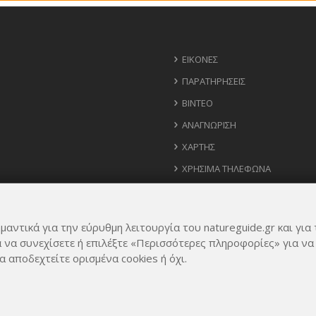
ΕΙΚΌΝΕΣ
ΠΑΡΑΤΗΡΉΣΕΙΣ
ΒΊΝΤΕΟ
ΑΝΑΓΝΏΡΙΣΗ
ΧΆΡΤΗΣ
ΧΡΉΣΙΜΑ ΤΗΛΈΦΩΝΑ
ΙΔΈΕΣ ΓΙΑ ΕΦΑΡΜΟΓΉ
μαντικά για την εύρυθμη λειτουργία του natureguide.gr και για 
α να συνεχίσετε ή επιλέξτε «Περισσότερες πληροφορίες» για να
α αποδεχτείτε ορισμένα cookies ή όχι.
Rights Reserved