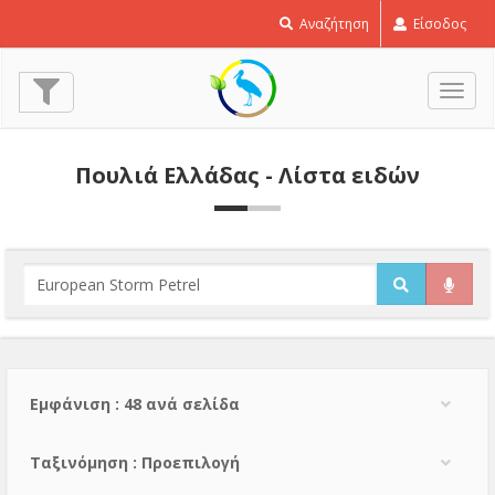
Αναζήτηση
Είσοδος
Εναλ
πλοή
Πουλιά Ελλάδας - Λίστα ειδών
Εμφάνιση : 48 ανά σελίδα
Тαξινόμηση : Προεπιλογή