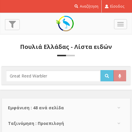
Αναζήτηση
Είσοδος
Εναλ
πλοή
Πουλιά Ελλάδας - Λίστα ειδών
Εμφάνιση : 48 ανά σελίδα
Тαξινόμηση : Προεπιλογή