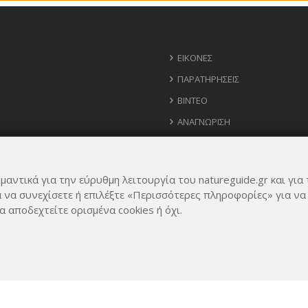
ΕΙΚΌΝΕΣ
ΠΑΡΑΤΗΡΉΣΕΙΣ
ΒΊΝΤΕΟ
ΑΝΑΓΝΏΡΙΣΗ
ΧΆΡΤΗΣ
ΧΡΉΣΙΜΑ ΤΗΛΈΦΩΝΑ
μαντικά για την εύρυθμη λειτουργία του natureguide.gr και για 
ΙΔΈΕΣ ΓΙΑ ΕΦΑΡΜΟΓΉ
α να συνεχίσετε ή επιλέξτε «Περισσότερες πληροφορίες» για να
α αποδεχτείτε ορισμένα cookies ή όχι.
Rights Reserved