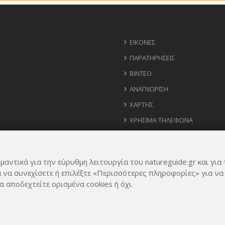
ΕΙΚΌΝΕΣ
ΠΑΡΑΤΗΡΉΣΕΙΣ
ΒΊΝΤΕΟ
ΑΝΑΓΝΏΡΙΣΗ
ΧΆΡΤΗΣ
ΧΡΉΣΙΜΑ ΤΗΛΈΦΩΝΑ
ΙΔΈΕΣ ΓΙΑ ΕΦΑΡΜΟΓΉ
μαντικά για την εύρυθμη λειτουργία του natureguide.gr και για 
α να συνεχίσετε ή επιλέξτε «Περισσότερες πληροφορίες» για να
α αποδεχτείτε ορισμένα cookies ή όχι.
Rights Reserved