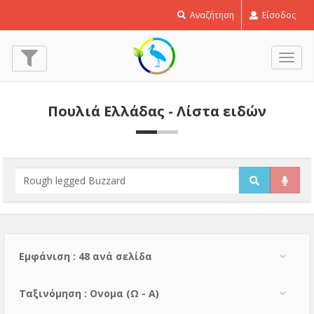
Αναζήτηση
Είσοδος
Εναλ
πλοή
Πουλιά Ελλάδας - Λίστα ειδών
Εμφάνιση : 48 ανά σελίδα
Тαξινόμηση : Ονομα (Ω - Α)