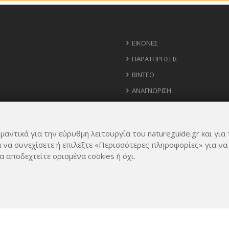
ΕΙΚΌΝΕΣ
ΠΑΡΑΤΗΡΉΣΕΙΣ
ΒΊΝΤΕΟ
ΑΝΑΓΝΏΡΙΣΗ
ΧΆΡΤΗΣ
ΧΡΉΣΙΜΑ ΤΗΛΈΦΩΝΑ
μαντικά για την εύρυθμη λειτουργία του natureguide.gr και για 
ΙΔΈΕΣ ΓΙΑ ΕΦΑΡΜΟΓΉ
α να συνεχίσετε ή επιλέξτε «Περισσότερες πληροφορίες» για να
α αποδεχτείτε ορισμένα cookies ή όχι.
Rights Reserved