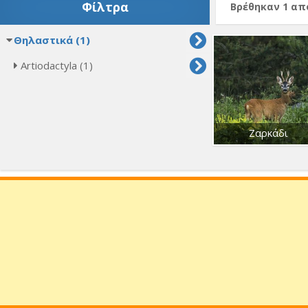
Φίλτρα
Βρέθηκαν 1 α
Θηλαστικά (1)
Artiodactyla (1)
Ζαρκάδι