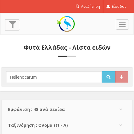
Αναζήτηση
Είσοδος
Εναλ
πλοή
Φυτά Ελλάδας - Λίστα ειδών
Εμφάνιση : 48 ανά σελίδα
Тαξινόμηση : Ονομα (Ω - Α)