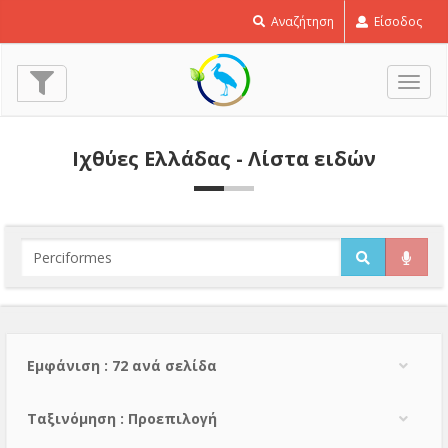
Αναζήτηση
Είσοδος
Εναλ
πλοή
Ιχθύες Ελλάδας - Λίστα ειδών
Εμφάνιση : 72 ανά σελίδα
Тαξινόμηση : Προεπιλογή