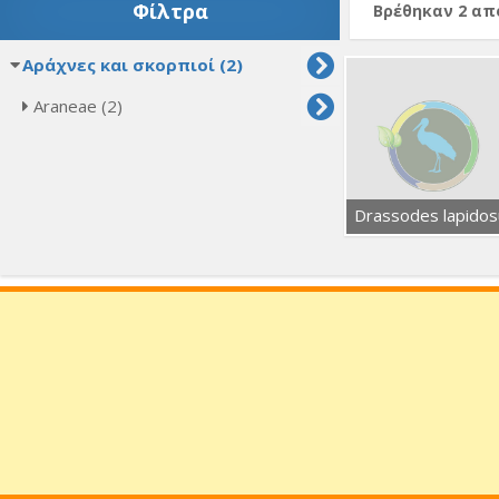
Φίλτρα
Βρέθηκαν 2 α
Αράχνες και σκορπιοί (2)
Araneae (2)
Drassodes lapidos