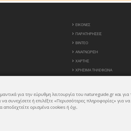
ΕΙΚΌΝΕΣ
ΠΑΡΑΤΗΡΉΣΕΙΣ
ΒΊΝΤΕΟ
ΑΝΑΓΝΏΡΙΣΗ
ΧΆΡΤΗΣ
ΧΡΉΣΙΜΑ ΤΗΛΈΦΩΝΑ
ΙΔΈΕΣ ΓΙΑ ΕΦΑΡΜΟΓΉ
μαντικά για την εύρυθμη λειτουργία του natureguide.gr και για 
α να συνεχίσετε ή επιλέξτε «Περισσότερες πληροφορίες» για να
α αποδεχτείτε ορισμένα cookies ή όχι.
Rights Reserved