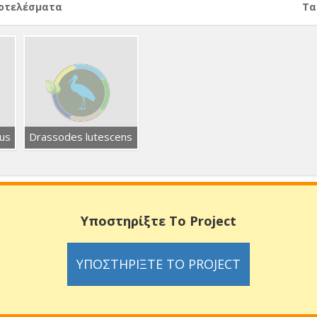
ποτελέσματα
Тα
us
Drassodes lutescens
Υποστηρίξτε Το Project
ΥΠΟΣΤΗΡΊΞΤΕ ΤΟ PROJECT