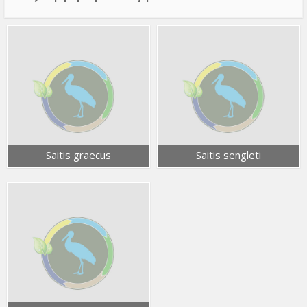
Saitis graecus
Saitis sengleti