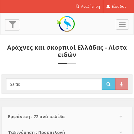
Αναζήτηση
Είσοδος
Εναλ
πλοή
Αράχνες και σκορπιοί Ελλάδας - Λίστα
ειδών
Εμφάνιση : 72 ανά σελίδα
Тαξινόμηση : Προεπιλογή