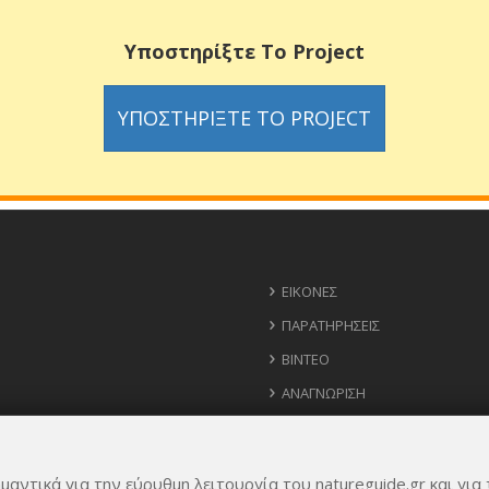
Υποστηρίξτε Το Project
ΥΠΟΣΤΗΡΊΞΤΕ ΤΟ PROJECT
ΕΙΚΌΝΕΣ
ΠΑΡΑΤΗΡΉΣΕΙΣ
ΒΊΝΤΕΟ
ΑΝΑΓΝΏΡΙΣΗ
ΧΆΡΤΗΣ
ΧΡΉΣΙΜΑ ΤΗΛΈΦΩΝΑ
μαντικά για την εύρυθμη λειτουργία του natureguide.gr και για 