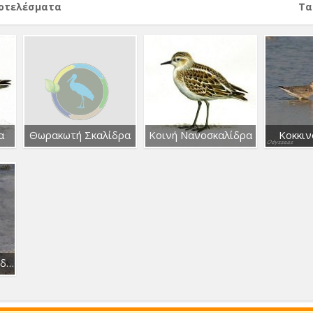
ποτελέσματα
Тα
α
Θωρακωτή Σκαλίδρα
Κοινή Νανοσκαλίδρα
Κοκκιν
Σταχτιά Νανοσκαλίδρα