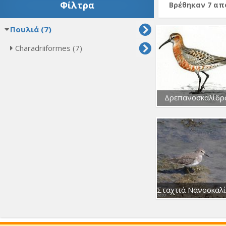
Φίλτρα
Βρέθηκαν 7 α
Πουλιά (7)
Charadriiformes (7)
Δρεπανοσκαλίδρ