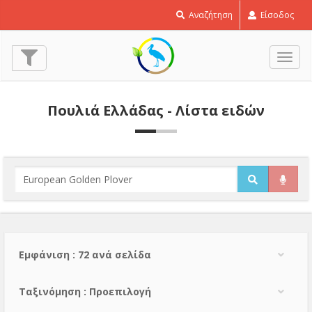
Αναζήτηση
Είσοδος
Εναλ
πλοή
Πουλιά Ελλάδας - Λίστα ειδών
Εμφάνιση : 72 ανά σελίδα
Тαξινόμηση : Προεπιλογή