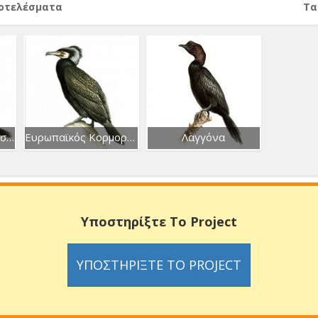
ποτελέσματα
Тα
Ευρωπαϊκός Θαλασσοκόρακας
Ευρωπαϊκός Κορμοράνος
Λαγγόνα
Υποστηρίξτε Το Project
ΥΠΟΣΤΗΡΊΞΤΕ ΤΟ PROJECT