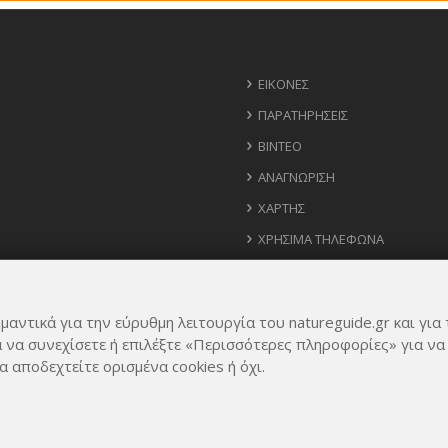
ΕΙΚΌΝΕΣ
ΠΑΡΑΤΗΡΉΣΕΙΣ
ΒΊΝΤΕΟ
ΑΝΑΓΝΏΡΙΣΗ
ΧΆΡΤΗΣ
ΧΡΉΣΙΜΑ ΤΗΛΈΦΩΝΑ
ΙΔΈΕΣ ΓΙΑ ΕΦΑΡΜΟΓΉ
μαντικά για την εύρυθμη λειτουργία του natureguide.gr και για 
α να συνεχίσετε ή επιλέξτε «Περισσότερες πληροφορίες» για να
α αποδεχτείτε ορισμένα cookies ή όχι.
Rights Reserved