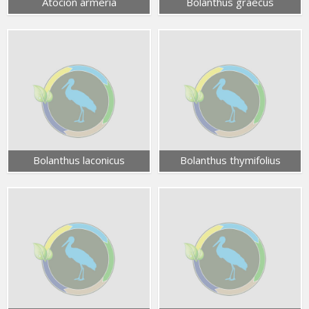
Atocion armeria
Bolanthus graecus
Bolanthus laconicus
Bolanthus thymifolius