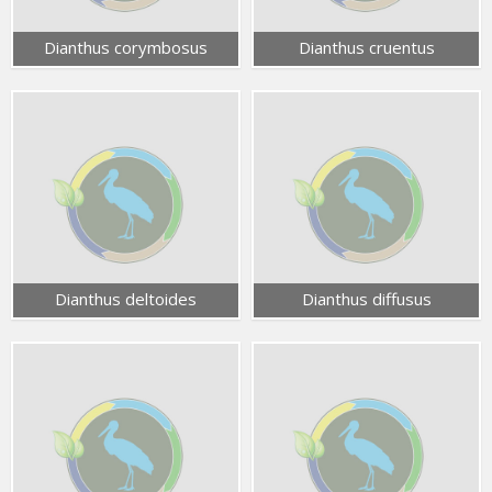
Dianthus corymbosus
Dianthus cruentus
Dianthus deltoides
Dianthus diffusus