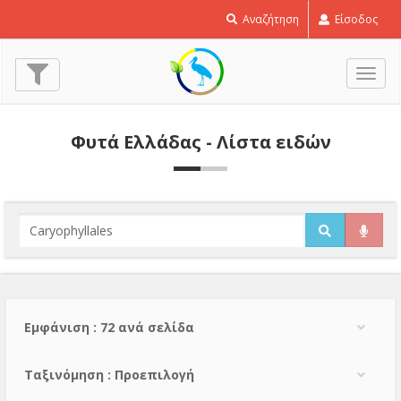
Αναζήτηση
Είσοδος
Εναλ
πλοή
Φυτά Ελλάδας - Λίστα ειδών
Εμφάνιση : 72 ανά σελίδα
Тαξινόμηση : Προεπιλογή