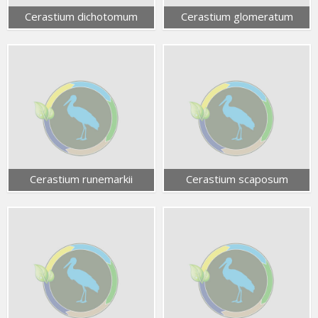
Cerastium dichotomum
Cerastium glomeratum
Cerastium runemarkii
Cerastium scaposum