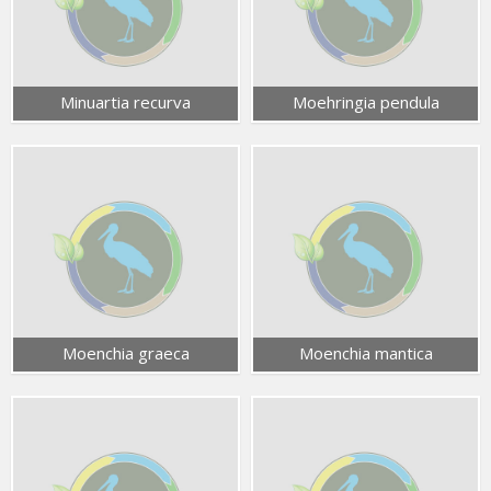
Minuartia recurva
Moehringia pendula
Moenchia graeca
Moenchia mantica