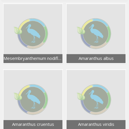
Mesembryanthemum nodiflorum
Amaranthus albus
Amaranthus cruentus
Amaranthus viridis