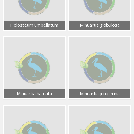
Holosteum umbellatum
Minuartia globulosa
Minuartia hamata
Minuartia juniperina