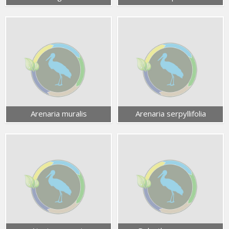
Arenaria muralis
Arenaria serpyllifolia