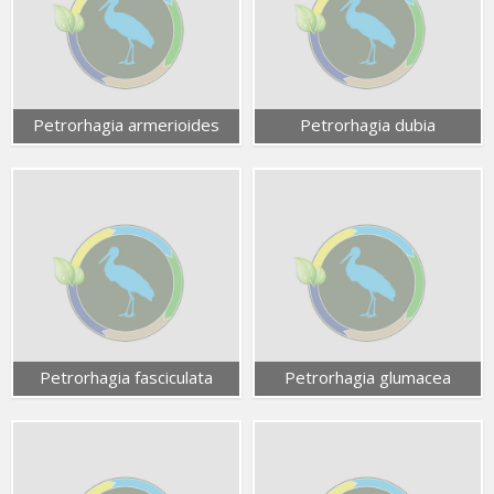
Petrorhagia armerioides
Petrorhagia dubia
Petrorhagia fasciculata
Petrorhagia glumacea