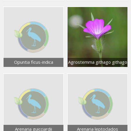
Opuntia ficus-indica
Agrostemma githago githago
Arenaria guicciardii
Arenaria leptoclados