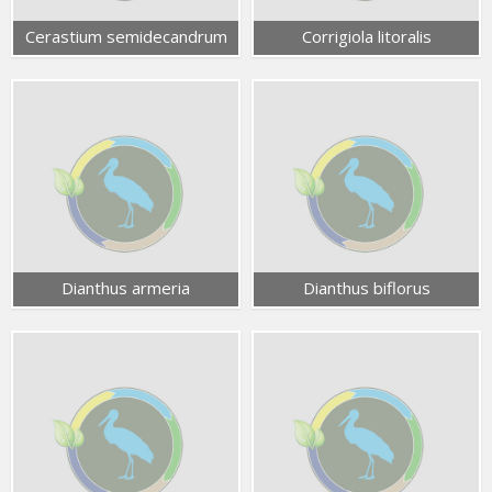
Cerastium semidecandrum
Corrigiola litoralis
Dianthus armeria
Dianthus biflorus