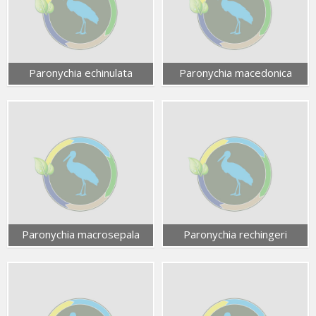
Paronychia echinulata
Paronychia macedonica
Paronychia macrosepala
Paronychia rechingeri