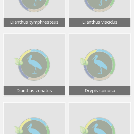
Dianthus tymphresteus
Dianthus viscidus
Dianthus zonatus
Drypis spinosa