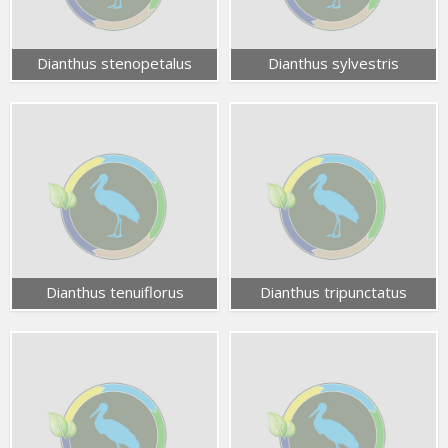
Dianthus stenopetalus
Dianthus sylvestris
Dianthus tenuiflorus
Dianthus tripunctatus