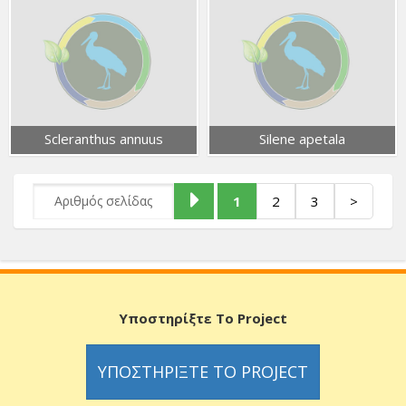
Scleranthus annuus
Silene apetala
1
2
3
>
Υποστηρίξτε Το Project
ΥΠΟΣΤΗΡΊΞΤΕ ΤΟ PROJECT