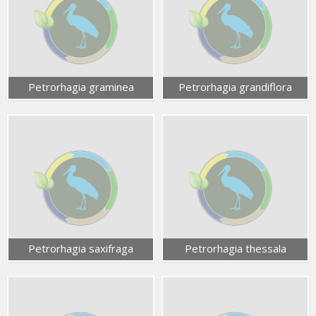
Petrorhagia graminea
Petrorhagia grandiflora
Petrorhagia saxifraga
Petrorhagia thessala