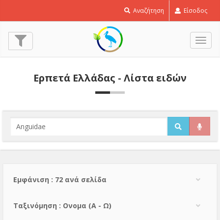
Αναζήτηση
Είσοδος
Εναλ
πλοή
Ερπετά Ελλάδας - Λίστα ειδών
Εμφάνιση : 72 ανά σελίδα
Тαξινόμηση : Ονομα (A - Ω)