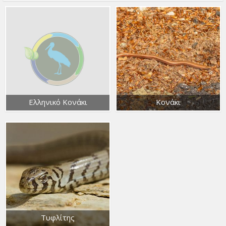
Ελληνικό Κονάκι
Κονάκι
Τυφλίτης