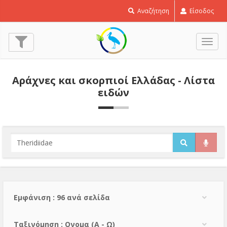
Αναζήτηση
Είσοδος
Εναλ
πλοή
Αράχνες και σκορπιοί Ελλάδας - Λίστα
ειδών
Εμφάνιση : 96 ανά σελίδα
Тαξινόμηση : Ονομα (A - Ω)