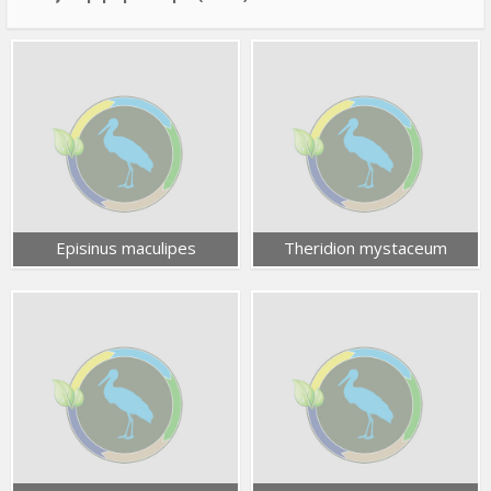
Episinus maculipes
Theridion mystaceum