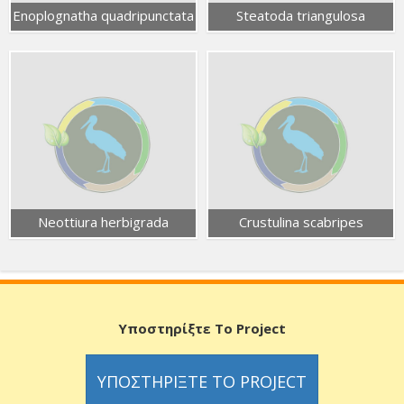
Enoplognatha quadripunctata
Steatoda triangulosa
Neottiura herbigrada
Crustulina scabripes
Υποστηρίξτε Το Project
ΥΠΟΣΤΗΡΊΞΤΕ ΤΟ PROJECT