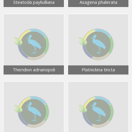
Steatoda paykulliana
Asagena phalerata
Theridion adrianopoli
Platnickina tincta