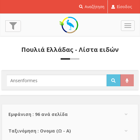
Αναζήτηση
Είσοδος
Εναλ
πλοή
Πουλιά Ελλάδας - Λίστα ειδών
Εμφάνιση : 96 ανά σελίδα
Тαξινόμηση : Ονομα (Ω - Α)