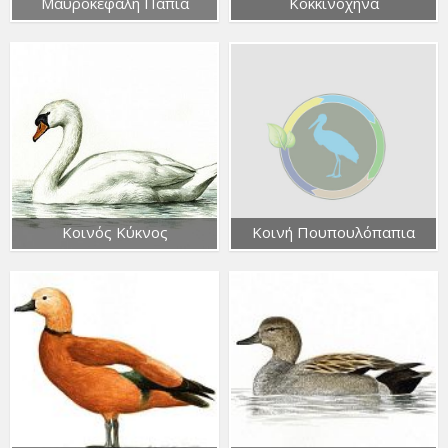
Μαυροκέφαλη Πάπια
Κοκκινόχηνα
Κοινός Κύκνος
Κοινή Πουπουλόπαπια