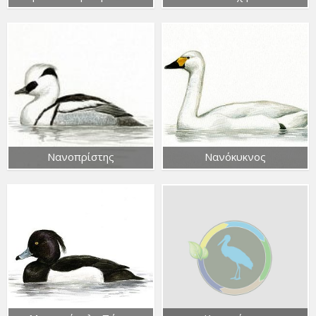
Νανοπρίστης
Νανόκυκνος