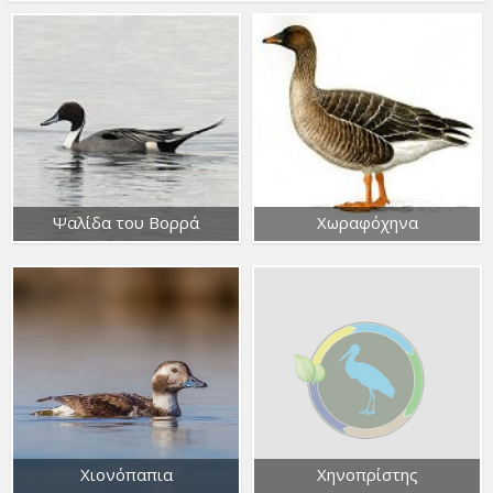
Ψαλίδα του Βορρά
Χωραφόχηνα
Χιονόπαπια
Χηνοπρίστης