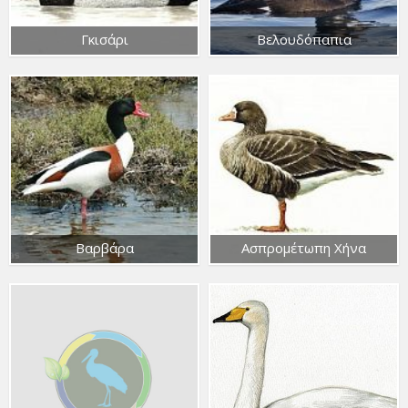
Γκισάρι
Βελουδόπαπια
Βαρβάρα
Ασπρομέτωπη Χήνα