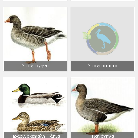
Σταχτόχηνα
Σταχτόπαπια
Πρασινοκέφαλη Πάπια
Νανόχηνα