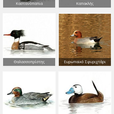
Καστανόπαπια
Καπακλής
Θαλασσοπρίστης
Ευρωπαϊκό Σφυριχτάρι